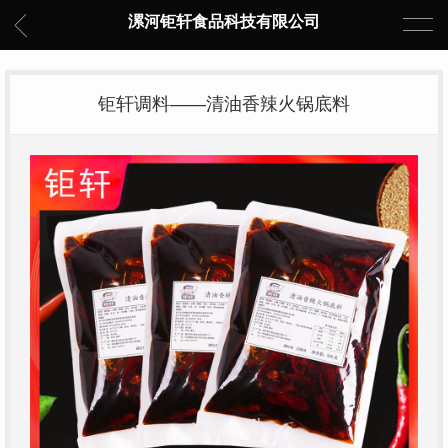
漯河钜轩食品科技有限公司
钜轩调料——清油香辣火锅底料