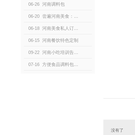
06-26
河南调料包
06-20
尝遍河南美食：个性化订制烤鸭和葱爆羊肉
06-18
河南美食私人订制：独享道地五香煎饼和鸡汁拌面
06-15
河南餐饮特色定制
09-22
河南小吃培训告诉你怎么做蛋挞才好吃？
07-16
方便食品调料包批发，OEM加工定制工厂
没有了