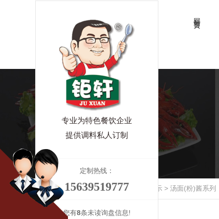
网站首页
专业为特色餐饮企业
提供调料私人订制
定制热线：
15639519777
当前位置：
首页
>
钜轩食品
>
产品展示
>
汤面(粉)酱系列
您有
8
条未读询盘信息!