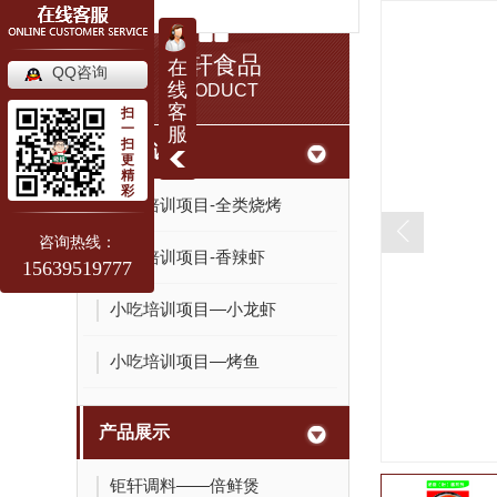
钜轩食品
在
QQ咨询
线
PRODUCT
客
扫
一
服
扫
小吃培训
更
精
彩
小吃培训项目-全类烧烤
咨询热线：
小吃培训项目-香辣虾
15639519777
小吃培训项目—小龙虾
小吃培训项目—烤鱼
产品展示
钜轩调料——倍鲜煲